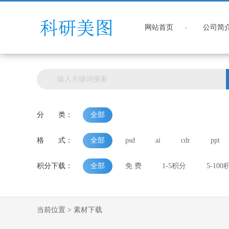
网站首页
公司简
分 类：
全部
格 式：
全部
psd
ai
cdr
ppt
积分下载：
全部
免 费
1-5积分
5-100
当前位置 > 素材下载