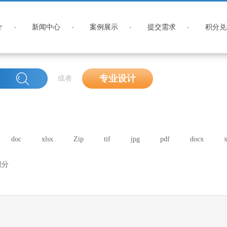
介
新闻中心
案例展示
提交需求
积分兑
专业设计
或者
doc
xlsx
Zip
tif
jpg
pdf
docx
x
积分