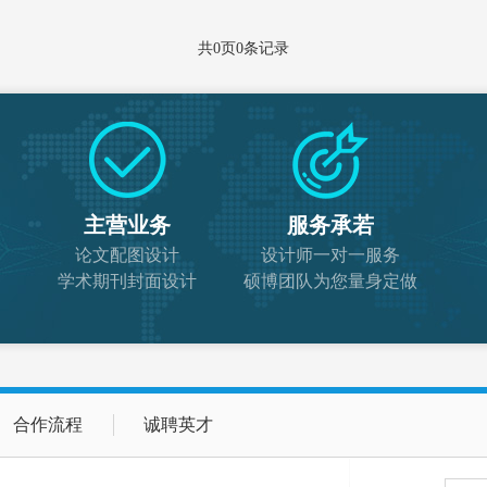
共
0
页
0
条记录
主营业务
服务承若
论文配图设计
设计师一对一服务
学术期刊封面设计
硕博团队为您量身定做
合作流程
诚聘英才